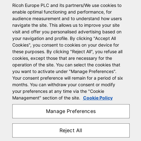
produits Ricoh.
Ricoh Europe PLC and its partners/We use cookies to
enable optimal functioning and performance, for
audience measurement and to understand how users
Type de Demande:
*
navigate the site. This allows us to improve your site
visit and offer you personalised advertising based on
your navigation and profile. By clicking "Accept All
Entreprise:
*
Cookies", you consent to cookies on your device for
these purposes. By clicking "Reject All", you refuse all
Numéro de client:
*
cookies, except those that are necessary for the
N° de Facture ou N° de série:
operation of the site. You can select the cookies that
*
you want to activate under "Manage Preferences".
Your consent preference will remain for a period of six
Votre nom:
*
months. You can withdraw your consent or modify
your preferences at any time via the "Cookie
Votre numéro de téléphone:
*
Management" section of the site.
Cookie Policy
Votre email:
*
Manage Preferences
Commentaire:
Reject All